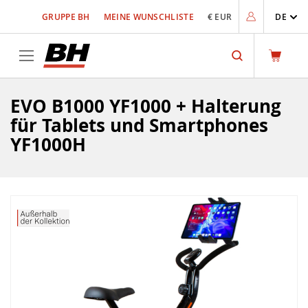
Zum
GRUPPE BH
MEINE WUNSCHLISTE
€ EUR
DE
Inhalt
springen
Search
EVO B1000 YF1000 + Halterung
für Tablets und Smartphones
YF1000H
Zum
Ende
der
Bildgalerie
springen