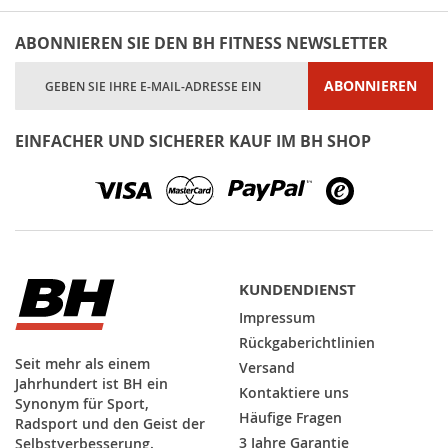
ABONNIEREN SIE DEN BH FITNESS NEWSLETTER
Melden
ABONNIEREN
Sie
sich
für
EINFACHER UND SICHERER KAUF IM BH SHOP
unseren
Newsletter
an:
KUNDENDIENST
Impressum
Rückgaberichtlinien
Seit mehr als einem
Versand
Jahrhundert ist BH ein
Kontaktiere uns
Synonym für Sport,
Häufige Fragen
Radsport und den Geist der
3 Jahre Garantie
Selbstverbesserung.