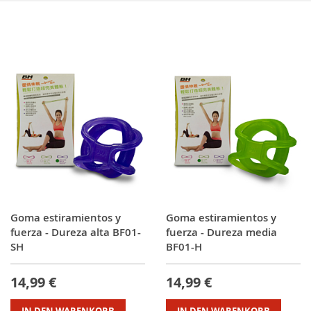
Goma estiramientos y
Goma estiramientos y
fuerza - Dureza alta BF01-
fuerza - Dureza media
SH
BF01-H
14,99 €
14,99 €
IN DEN WARENKORB
IN DEN WARENKORB