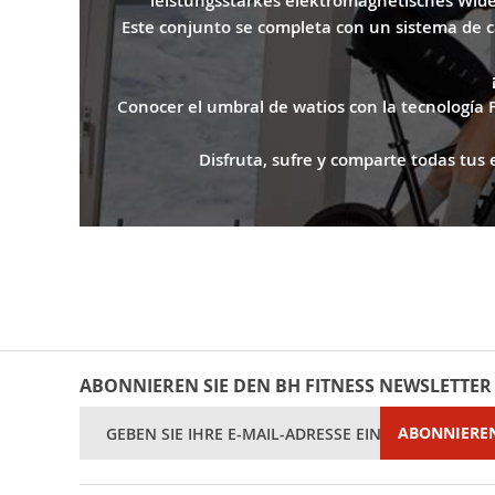
leistungsstarkes elektromagnetisches Wider
Este conjunto se completa con un sistema de c
Conocer el umbral de watios con la tecnología FT
Disfruta, sufre y comparte todas tus 
ABONNIEREN SIE DEN BH FITNESS NEWSLETTER
Melden
ABONNIERE
Sie
sich
für