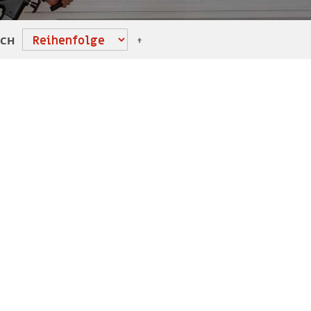
Absteigend
ACH
sortieren