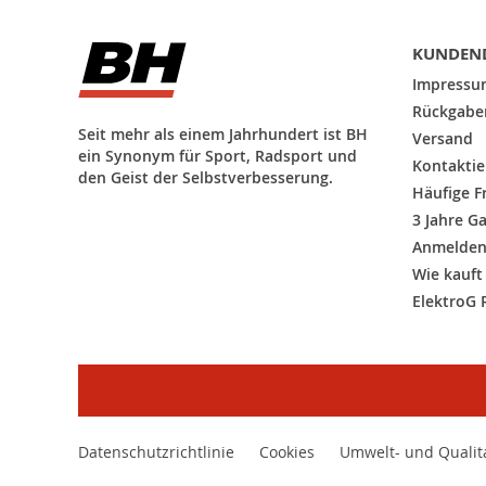
unseren
Newsletter
an:
KUNDEND
Impressu
Rückgaber
Seit mehr als einem Jahrhundert ist BH
Versand
ein Synonym für Sport, Radsport und
Kontaktie
den Geist der Selbstverbesserung.
Häufige F
3 Jahre G
Anmelde
Wie kauf
ElektroG 
Datenschutzrichtlinie
Cookies
Umwelt- und Qualitá