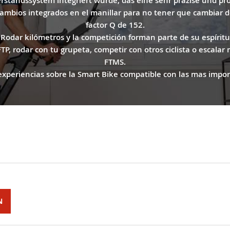
standssystem integriert wurde, das eine sehr präzise und pro
ambios integrados en el manillar para no tener que cambiar 
factor Q de 152.
¡Rodar kilómetros y la competición forman parte de su espíritu
P, rodar con tu grupeta, competir con otros ciclista o escalar m
FTMS.
experiencias sobre la Smart Bike compatible con las mas import
N