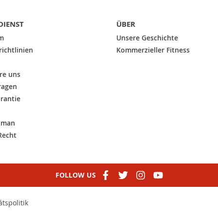
IENST
ÜBER
m
Unsere Geschichte
ichtlinien
Kommerzieller Fitness
re uns
ragen
arantie
n
t man
Recht
FOLLOW US
tspolitik