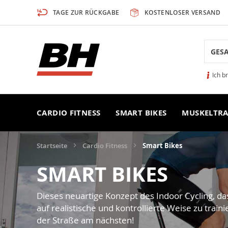
Zum
TAGE ZUR RÜCKGABE
KOSTENLOSER VERSAND
Inhalt
springen
Search
Ich b
CARDIO FITNESS
SMART BIKES
MUSKELTRA
Startseite
Cardio Fitness
Smart Bikes
SMART BIKES
Dieses neuartige Konzept des Indoor Cycling, das
auf realistische und kontrollierte Weise zu trai
der Straße am nächsten!