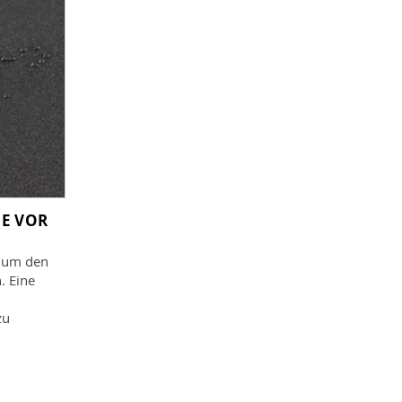
E VOR
l um den
. Eine
zu