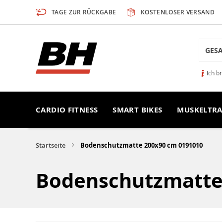
Zum
TAGE ZUR RÜCKGABE
KOSTENLOSER VERSAND
Inhalt
springen
Search
Ich b
CARDIO FITNESS
SMART BIKES
MUSKELTRA
Startseite
Bodenschutzmatte 200x90 cm 0191010
Bodenschutzmatte