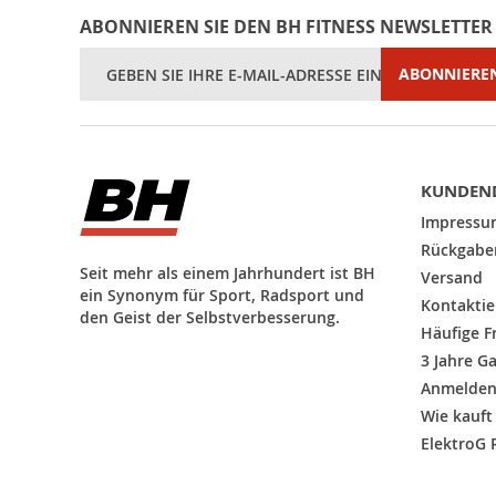
ABONNIEREN SIE DEN BH FITNESS NEWSLETTER
Melden
ABONNIERE
Sie
sich
für
unseren
Newsletter
an:
KUNDEND
Impressu
Rückgaber
Seit mehr als einem Jahrhundert ist BH
Versand
ein Synonym für Sport, Radsport und
Kontaktie
den Geist der Selbstverbesserung.
Häufige F
3 Jahre G
Anmelde
Wie kauf
ElektroG 