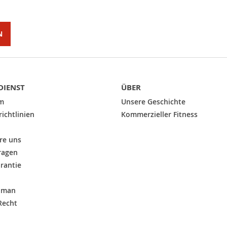
N
IENST
ÜBER
m
Unsere Geschichte
ichtlinien
Kommerzieller Fitness
re uns
ragen
arantie
n
t man
Recht